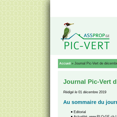
Reto
»
Journal Pic-Vert de décemb
Accueil
Journal Pic-Vert 
Rédigé le
01 décembre 2019
Au sommaire du journ
Editorial
Actualité: www.PLQ-GE.ch La