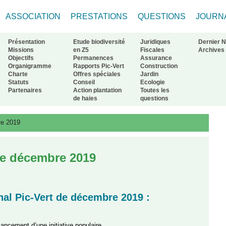
ASSOCIATION
PRESTATIONS
QUESTIONS
JOURN
Présentation
Etude biodiversité
Juridiques
Dernier 
Missions
en Z5
Fiscales
Archives
Objectifs
Permanences
Assurance
Organigramme
Rapports Pic-Vert
Construction
ur à l'accueil
Charte
Offres spéciales
Jardin
Statuts
Conseil
Ecologie
Partenaires
Action plantation
Toutes les
de haies
questions
re 2019
de décembre 2019
al Pic-Vert de décembre 2019 :
ncement d’une initiative populaire