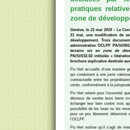
pratiques relativ
zone de dévelop
Genève, le 21 mai 2019
– Le Cons
21 mai, une modification de se
développement. Trois documents
administrative OCLPF PA/SI/001
terrains sis en zone de dév
PA/SI/032.02 intitulée «
libérati
brochure explicative destinée au
Pic-Vert accueille d’une manière g
qui conduisent à une juste valorisat
contractuelle entre les propriétair
vente, conformément à la jurisprud
Pic-Vert retient pour l’essentiel qu
désireux de vendre leurs biens imm
échanger leur bien contre trois
possibilité de les louer ou les re
pour un prix librement déterminé 
l’OCLPF.
Pic-Vert estime qu’il s’agit de m