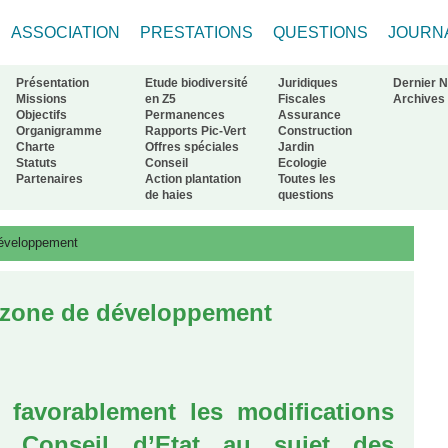
ASSOCIATION
PRESTATIONS
QUESTIONS
JOURN
Présentation
Etude biodiversité
Juridiques
Dernier 
Missions
en Z5
Fiscales
Archives
Objectifs
Permanences
Assurance
Organigramme
Rapports Pic-Vert
Construction
ur à l'accueil
Charte
Offres spéciales
Jardin
Statuts
Conseil
Ecologie
Partenaires
Action plantation
Toutes les
de haies
questions
développement
n zone de développement
e favorablement les modifications
e Conseil d’Etat au sujet des