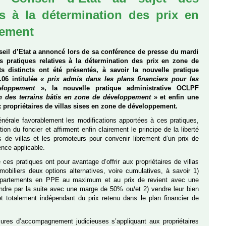
es à la détermination des prix en
pement
eil d’Etat a annoncé lors de sa conférence de presse du mardi
s pratiques relatives à la détermination des prix en zone de
 distincts ont été présentés, à savoir la nouvelle pratique
.06 intitulée
« prix admis dans les plans financiers pour les
eloppement
», la nouvelle pratique administrative OCLPF
on des terrains bâtis en zone de développement
» et enfin une
x propriétaires de villas sises en zone de développement.
énérale favorablement les modifications apportées à ces pratiques,
ion du foncier et affirment enfin clairement le principe de la liberté
es de villas et les promoteurs pour convenir librement d’un prix de
ence applicable.
e ces pratiques ont pour avantage d’offrir aux propriétaires de villas
obiliers deux options alternatives, voire cumulatives, à savoir 1)
 appartements en PPE au maximum et au prix de revient avec une
vendre par la suite avec une marge de 50% ou/et 2) vendre leur bien
et totalement indépendant du prix retenu dans le plan financier de
esures d’accompagnement judicieuses s’appliquant aux propriétaires