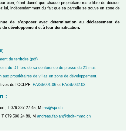
leur bien, étant donné que chaque propriétaire reste libre de décider
hez lui, indépendamment du fait que sa parcelle se trouve en zone de
tinue de s’opposer avec détermination au déclassement de
ne de développement et à leur densification.
f)
t du territoire (pdf)
oint du DT lors de sa conférence de presse du 21 mai.
n aux propriétaires de villas en zone de développement.
ratives de l’OCLPF:
PA/SI/001.06
et
PA/SI/032.02
.
n :
Vert, T 076 337 27 45, M
ms@sja.ch
 T 079 590 24 89, M
andreas.fabjan@droit-immo.ch