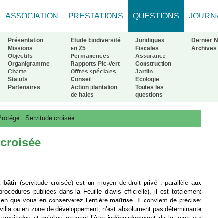
ASSOCIATION
PRESTATIONS
QUESTIONS
JOURN
Présentation
Etude biodiversité
Juridiques
Dernier 
Missions
en Z5
Fiscales
Archives
Objectifs
Permanences
Assurance
Organigramme
Rapports Pic-Vert
Construction
ur à l'accueil
Charte
Offres spéciales
Jardin
Statuts
Conseil
Ecologie
Partenaires
Action plantation
Toutes les
de haies
questions
Protégé : Servitude croisée
 croisée
 bâtir
(servitude croisée) est un moyen de droit privé : parallèle aux
rocédures publiées dans la Feuille d’avis officielle), il est totalement
en que vous en conserverez l’entière maîtrise. Il convient de préciser
ne villa ou en zone de développement, n’est absolument pas déterminante
 servitudes et qu’elles peuvent l’être indépendamment de la zone sur