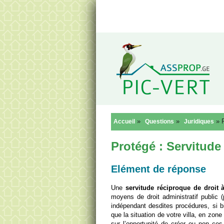
Reto
»
»
»
Accueil
Questions
Juridiques
Protégé : Servitude
Elément de réponse
Une
servitude réciproque de droit à
moyens de droit administratif public (p
indépendant desdites procédures, si bi
que la situation de votre villa, en zo
sur l’opportunité de créer ou non ces