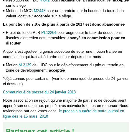
Résolution du PDC
R 842
pour l’abolition de la valeur locative:
acceptée
sur le siège
Motion du MCG
M2443
pour un moratoire sur la hausse du taux de la
valeur locative :
acceptée
sur le siège.
La ponction de 7,9% de plus à partir de 2017 est donc abandonnée
Projet de loi du PLR
PL12264
pour augmenter le taux de déductions
fiscales d’entretien des immeubles:
envoyé en commission pour en
discuter
A quoi s’est ajoutée l’urgence acceptée de voter une motion traitée en
commission qui trainait à l’ordre du jour depuis deux mois:
Motion
M 2139
de l’UDC pour le déplafonnement du prix du terrain en
zone de développement:
acceptée
*déjà connus pour certains, (voir le communiqué de presse du 24 janvier
ci-dessous).
Communiqué de presse du 24 janvier 2018
Notre association se réjouit qu’une majorité de partis et de députés aient
apporté son soutien aux propriétaires individuels et les en remercie. Nous
reviendrons sur ces votes dans
le prochain numéro de notre journal en
ligne dès le 15 mars 2018
Partagez cet article !