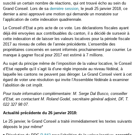
suscité un certain nombre de réactions, qui ont trouvé écho au sein du
Grand Conseil. Lors de sa
dernière session
, le jeudi
25 janvier
2018, ce
dernier a ainsi approuvé une motion qui demande un moratoire sur
l’application de cette indexation quadriennale.
Le Conseil d’Etat a pris acte de ce vote. Les déclarations fiscales ayant
déjà été envoyées aux contribuables du canton, il a décidé de surseoir à
cette indexation et de laisser les valeurs locatives pour la période fiscale
2017 au niveau de celles de l’année précédente. L’ensemble des
propriétaires concernés en seront informés prochainement par courrier. Le
manque à gagner fiscal pour 2017 est estimé à 7 millions.
Au sujet du principe même de l’imposition de la valeur locative, le Conseil
d’Etat rappelle qu’il s’agit là d’une règle imposée au niveau fédéral, à
laquelle les cantons ne peuvent pas déroger. Le Grand Conseil vient à cet
égard de voter une résolution qui invite l’Assemblée fédérale à examiner
l’abolition de cet impôt.
Pour toute information complémentaire:
M. Serge
Dal Busco
, conseiller
d’Etat, en contactant
M. Roland
Godel, secrétaire général adjoint, DF,
T.
022 327 98 07
.
Actualité précédente du 26 janvier 2018:
Le 25 janvier, le Grand Conseil a traité immédiatement les textes suivants
déposés le jour même*