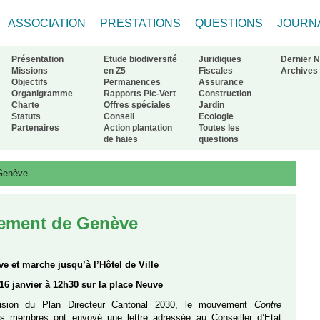
ASSOCIATION
PRESTATIONS
QUESTIONS
JOURN
Présentation
Etude biodiversité
Juridiques
Dernier 
Missions
en Z5
Fiscales
Archives
Objectifs
Permanences
Assurance
Organigramme
Rapports Pic-Vert
Construction
ur à l'accueil
Charte
Offres spéciales
Jardin
Statuts
Conseil
Ecologie
Partenaires
Action plantation
Toutes les
de haies
questions
 Genève
sement de Genève
 et marche jusqu’à l’Hôtel de Ville
16 janvier à 12h30 sur la place Neuve
vision du Plan Directeur Cantonal 2030, le mouvement
Contre
 membres ont envoyé une lettre adressée au Conseiller d’Etat