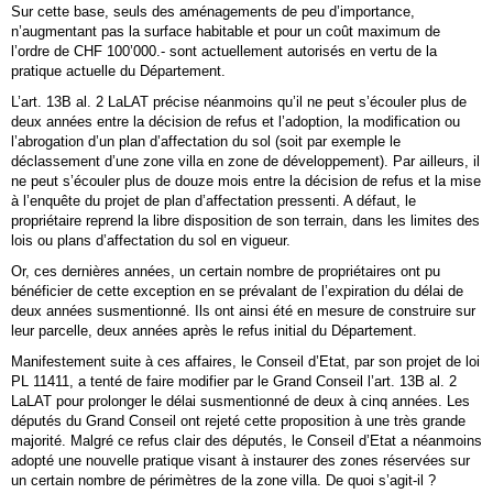
Sur cette base, seuls des aménagements de peu d’importance,
n’augmentant pas la surface habitable et pour un coût maximum de
l’ordre de CHF 100’000.- sont actuellement autorisés en vertu de la
pratique actuelle du Département.
L’art. 13B al. 2 LaLAT précise néanmoins qu’il ne peut s’écouler plus de
deux années entre la décision de refus et l’adoption, la modification ou
l’abrogation d’un plan d’affectation du sol (soit par exemple le
déclassement d’une zone villa en zone de développement). Par ailleurs, il
ne peut s’écouler plus de douze mois entre la décision de refus et la mise
à l’enquête du projet de plan d’affectation pressenti. A défaut, le
propriétaire reprend la libre disposition de son terrain, dans les limites des
lois ou plans d’affectation du sol en vigueur.
Or, ces dernières années, un certain nombre de propriétaires ont pu
bénéficier de cette exception en se prévalant de l’expiration du délai de
deux années susmentionné. Ils ont ainsi été en mesure de construire sur
leur parcelle, deux années après le refus initial du Département.
Manifestement suite à ces affaires, le Conseil d’Etat, par son projet de loi
PL 11411, a tenté de faire modifier par le Grand Conseil l’art. 13B al. 2
LaLAT pour prolonger le délai susmentionné de deux à cinq années. Les
députés du Grand Conseil ont rejeté cette proposition à une très grande
majorité. Malgré ce refus clair des députés, le Conseil d’Etat a néanmoins
adopté une nouvelle pratique visant à instaurer des zones réservées sur
un certain nombre de périmètres de la zone villa. De quoi s’agit-il ?