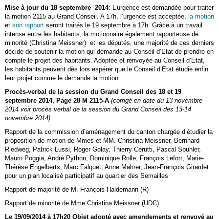
Mise à jour du 18 septembre 2014
: L’urgence est demandée pour traiter
la motion 2115 au Grand Conseil. A 17h, l’urgence est acceptée,
la motion
et
son rapport
seront traités le 19 septembre à 17h. Grâce à un travail
intense entre les habitants, la motionnaire également rapporteuse de
minorité (Christina Meissner) et les députés, une majorité de ces derniers
décide de soutenir la motion qui demande au Conseil d’Etat de prendre en
compte le projet des habitants. Adoptée et renvoyée au Conseil d’Etat,
les habitants peuvent dès lors espérer que le Conseil d’Etat étudie enfin
leur projet comme le demande la motion.
Procès-verbal de la session du Grand Conseil des 18 et 19
septembre 2014, Page 28 M 2115-A
(corrigé en date du 13 novembre
2014 voir procès verbal de la session du Grand Conseil des 13-14
novembre 2014)
Rapport de la commission d’aménagement du canton chargée d’étudier la
proposition de motion de Mmes et MM. Christina Meissner, Bernhard
Riedweg, Patrick Lussi, Roger Golay, Thierry Cerutti, Pascal Spuhler,
Mauro Poggia, André Python, Dominique Rolle, François Lefort, Marie-
Thérèse Engelberts, Marc Falquet, Anne Mahrer, Jean-François Girardet
pour un plan localisé participatif au quartier des Semailles
Rapport de majorité de M. François Haldemann (R)
Rapport de minorité de Mme Christina Meissner (UDC)
Le 19/09/2014 à 17h20 Objet adopté avec amendements et renvoyé au