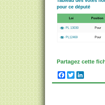
Tableau des votes n
pour ce député
Loi
Position
PL 13030
Pour
PL12469
Pour
Partagez cette fic
Facebook
Twitter
Linke