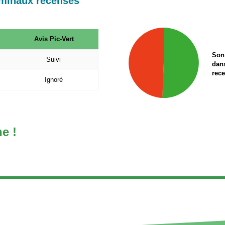
ominaux recensés
Avis Pic-Vert
Son 
Suivi
dan
rec
Ignoré
he !
dIn