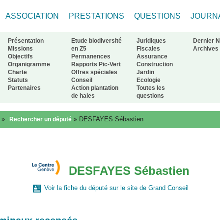
ASSOCIATION
PRESTATIONS
QUESTIONS
JOURN
Présentation
Etude biodiversité
Juridiques
Dernier 
Missions
en Z5
Fiscales
Archives
Objectifs
Permanences
Assurance
Organigramme
Rapports Pic-Vert
Construction
ur à l'accueil
Charte
Offres spéciales
Jardin
Statuts
Conseil
Ecologie
Partenaires
Action plantation
Toutes les
de haies
questions
»
»
DESFAYES Sébastien
Rechercher un député
DESFAYES Sébastien
Voir la fiche du député sur le site de Grand Conseil