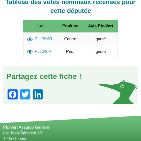
Tableau des votes nominaux recensés pour
cette députée
Loi
Position
Avis Pic-Vert
PL 13030
Contre
Ignoré
PL12469
Pour
Ignoré
Partagez cette fiche !
Facebook
Twitter
LinkedIn
Pic-Vert Assprop Genève
rue Jean-Sénebier 20
1205 Genève