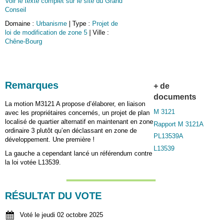
Voir le texte complet sur le site du Grand
Conseil
Domaine :
Urbanisme
| Type :
Projet de
loi de modification de zone 5
| Ville :
Chêne-Bourg
Remarques
+ de
documents
La motion M3121 A propose d’élaborer, en liaison
M 3121
avec les propriétaires concernés, un projet de plan
localisé de quartier alternatif en maintenant en zone
Rapport M 3121A
ordinaire 3 plutôt qu’en déclassant en zone de
PL13539A
développement. Une première !
L13539
La gauche a cependant lancé un référendum contre
la loi votée L13539.
RÉSULTAT DU VOTE
Voté le jeudi 02 octobre 2025