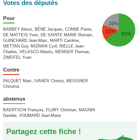
Votes des députés
Pour
20%
BARBEY Alexis
,
BÉNÉ Jacques
,
CONNE Pierre
,
15%
65%
DE MATTEIS Yves
,
DE SAINTE MARIE Romain
,
GUINCHARD Jean-Marc
,
MARTI Caroline
,
METTAN Guy
,
MIZRAHI Cyril
,
RIELLE Jean-
Charles
,
VELASCO Alberto
,
WENGER Thomas
,
ZWEIFEL Yvan
Contre
FALQUET Marc
,
IVANOV Christo
,
MEISSNER
Christina
abstenus
BAERTSCHI François
,
FLURY Christian
,
MAGNIN
Danièle
,
VOUMARD Jean-Marie
Partagez cette fiche !