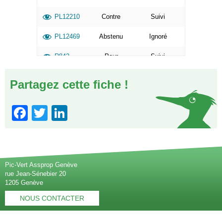
PL12210
Contre
Suivi
PL12469
Abstenu
Ignoré
R842
Pour
Suivi
Partagez cette fiche !
Facebook
Twitter
LinkedIn
Pic-Vert Assprop Genève
rue Jean-Sénebier 20
1205 Genève
NOUS CONTACTER