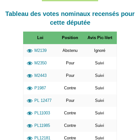
Tableau des votes nominaux recensés pour
cette députée
Loi
Position
Avis Pic-Vert
M2139
Abstenu
Ignoré
M2350
Pour
Suivi
M2443
Pour
Suivi
P1987
Contre
Suivi
PL 12477
Pour
Suivi
PL11003
Contre
Suivi
PL11985
Contre
Suivi
PL12181
Contre
Suivi