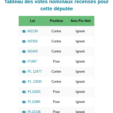
Tableau des votes nominaux recensés pour
cette députée
Loi
Position
Avis Pic-Vert
M2139
Contre
Ignoré
M2350
Contre
Ignoré
M2443
Contre
Ignoré
P1987
Pour
Ignoré
PL 12477
Contre
Ignoré
PL 13030
Contre
Ignoré
PL11003
Pour
Ignoré
PL11985
Pour
Ignoré
PL12136
Pour
Ignoré