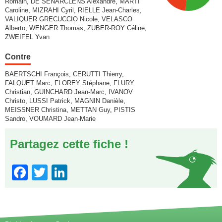
Romain
,
DE SENARCLENS Alexandre
,
MARTI
Caroline
,
MIZRAHI Cyril
,
RIELLE Jean-Charles
,
VALIQUER GRECUCCIO Nicole
,
VELASCO
Alberto
,
WENGER Thomas
,
ZUBER-ROY Céline
,
ZWEIFEL Yvan
Contre
BAERTSCHI François
,
CERUTTI Thierry
,
FALQUET Marc
,
FLOREY Stéphane
,
FLURY
Christian
,
GUINCHARD Jean-Marc
,
IVANOV
Christo
,
LUSSI Patrick
,
MAGNIN Danièle
,
MEISSNER Christina
,
METTAN Guy
,
PISTIS
Sandro
,
VOUMARD Jean-Marie
Partagez cette fiche !
Facebook
Twitter
LinkedIn