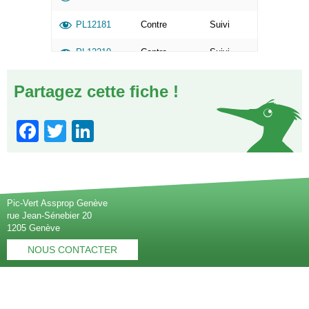
PL12181
Contre
Suivi
PL12210
Contre
Suivi
PL12469
Pour
Ignoré
Partagez cette fiche !
R842
Pour
Suivi
Facebook
Twitter
LinkedIn
Pic-Vert Assprop Genève
rue Jean-Sénebier 20
1205 Genève
NOUS CONTACTER