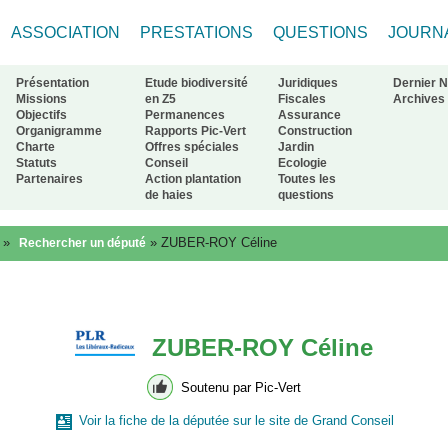
ASSOCIATION
PRESTATIONS
QUESTIONS
JOURN
Présentation
Etude biodiversité
Juridiques
Dernier 
Missions
en Z5
Fiscales
Archives
Objectifs
Permanences
Assurance
Organigramme
Rapports Pic-Vert
Construction
ur à l'accueil
Charte
Offres spéciales
Jardin
Statuts
Conseil
Ecologie
Partenaires
Action plantation
Toutes les
de haies
questions
»
»
ZUBER-ROY Céline
Rechercher un député
ZUBER-ROY Céline
Soutenu par Pic-Vert
Voir la fiche de la députée sur le site de Grand Conseil