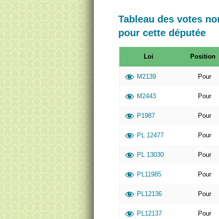
Tableau des votes n
pour cette députée
Loi
Position
M2139
Pour
M2443
Pour
P1987
Pour
PL 12477
Pour
PL 13030
Pour
PL11985
Pour
PL12136
Pour
PL12137
Pour