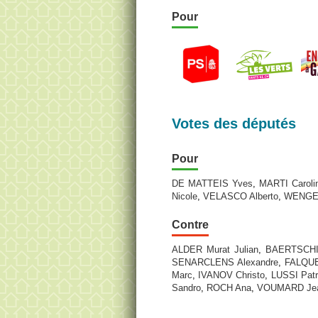
Pour
Votes des députés
Pour
DE MATTEIS Yves
,
MARTI Caroli
Nicole
,
VELASCO Alberto
,
WENGE
Contre
ALDER Murat Julian
,
BAERTSCHI 
SENARCLENS Alexandre
,
FALQUE
Marc
,
IVANOV Christo
,
LUSSI Patr
Sandro
,
ROCH Ana
,
VOUMARD Jea