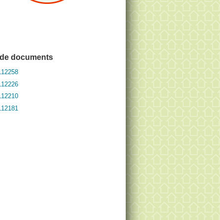
 de documents
L12258
L12226
L12210
L12181