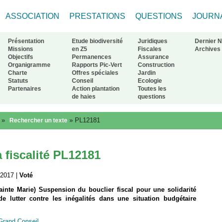
ASSOCIATION
PRESTATIONS
QUESTIONS
JOURN
Présentation
Etude biodiversité
Juridiques
Dernier 
Missions
en Z5
Fiscales
Archives
Objectifs
Permanences
Assurance
Organigramme
Rapports Pic-Vert
Construction
ur à l'accueil
Charte
Offres spéciales
Jardin
Statuts
Conseil
Ecologie
Partenaires
Action plantation
Toutes les
de haies
questions
»
»
PL12181
Rechercher un texte
a fiscalité PL12181
 2017 |
Voté
nte Marie) Suspension du bouclier fiscal pour une solidarité
e lutter contre les inégalités dans une situation budgétaire
 Grand Conseil