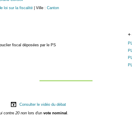
e loi sur la fiscalité
| Ville :
Canton
+
P
bouclier fiscal déposées par le PS
P
P
P
Consulter le vidéo du débat
ui
contre
20 non
lors d'un
vote nominal
.