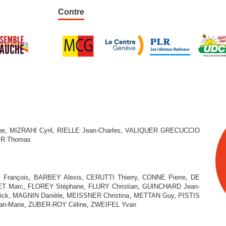
Contre
ne
,
MIZRAHI Cyril
,
RIELLE Jean-Charles
,
VALIQUER GRECUCCIO
R Thomas
François
,
BARBEY Alexis
,
CERUTTI Thierry
,
CONNE Pierre
,
DE
T Marc
,
FLOREY Stéphane
,
FLURY Christian
,
GUINCHARD Jean-
ick
,
MAGNIN Danièle
,
MEISSNER Christina
,
METTAN Guy
,
PISTIS
n-Marie
,
ZUBER-ROY Céline
,
ZWEIFEL Yvan