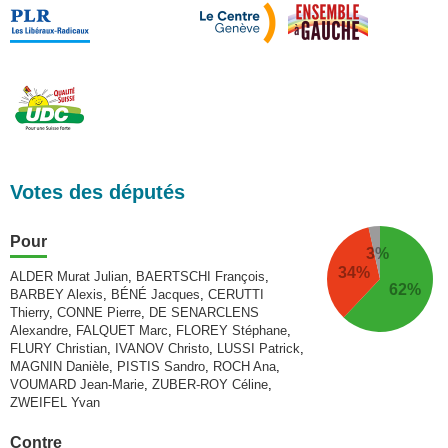
Votes des députés
Pour
3%
34%
ALDER Murat Julian
,
BAERTSCHI François
,
62%
BARBEY Alexis
,
BÉNÉ Jacques
,
CERUTTI
Thierry
,
CONNE Pierre
,
DE SENARCLENS
Alexandre
,
FALQUET Marc
,
FLOREY Stéphane
,
FLURY Christian
,
IVANOV Christo
,
LUSSI Patrick
,
MAGNIN Danièle
,
PISTIS Sandro
,
ROCH Ana
,
VOUMARD Jean-Marie
,
ZUBER-ROY Céline
,
ZWEIFEL Yvan
Contre