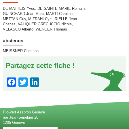
DE MATTEIS Yves
,
DE SAINTE MARIE Romain
,
GUINCHARD Jean-Marc
,
MARTI Caroline
,
METTAN Guy
,
MIZRAHI Cyril
,
RIELLE Jean-
Charles
,
VALIQUER GRECUCCIO Nicole
,
VELASCO Alberto
,
WENGER Thomas
abstenus
MEISSNER Christina
Partagez cette fiche !
Facebook
Twitter
LinkedIn
Pic-Vert Assprop Genève
rue Jean-Sénebier 20
1205 Genève