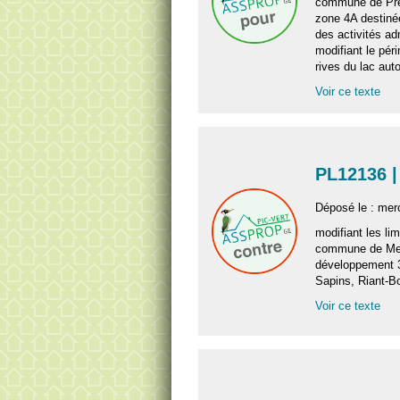
commune de Pre
zone 4A destinée
des activités adm
modifiant le pér
rives du lac au
Voir ce texte
PL12136 |
Déposé le : merc
modifiant les lim
commune de Meyr
développement 3
Sapins, Riant-B
Voir ce texte