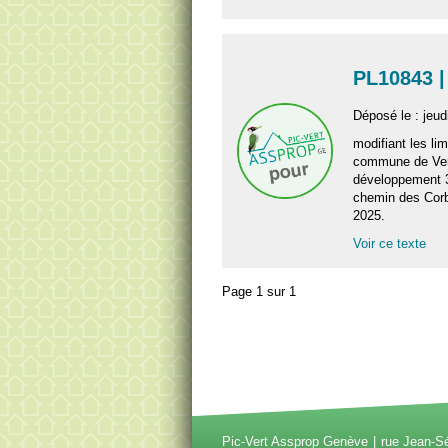
PL10843 |
Déposé le : jeud
modifiant les lim
commune de Vern
développement 3
chemin des Corbi
2025.
Voir ce texte
Page 1 sur 1
Pic-Vert Assprop Genève
rue Jean-S