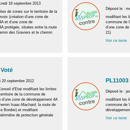
credi 18 septembre 2013
Déposé le : me
ites de zones sur le territoire de la
oix (création d’une zone de
modifiant les l
A et d’une zone de
commune de Ca
A protégée, situées entre la route
d’une zone de 
hemin des Graviers et le chemin
21)
Voir ce texte
 Voté
PL11003 
di 20 septembre 2012
Conseil d’Etat modifiant les limites
Déposé le : jeu
territoire de la commune de
on d’une zone de développement 4A
modifiant les l
chemin Isaac-Machard, la route de
commune de Ve
ce Bordier) et modifiant
développement
 périmètre de protection générale
Voir ce texte