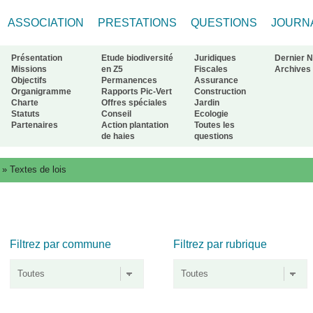
ASSOCIATION
PRESTATIONS
QUESTIONS
JOURN
Présentation
Etude biodiversité
Juridiques
Dernier 
Missions
en Z5
Fiscales
Archives
Objectifs
Permanences
Assurance
Organigramme
Rapports Pic-Vert
Construction
ur à l'accueil
Charte
Offres spéciales
Jardin
Statuts
Conseil
Ecologie
Partenaires
Action plantation
Toutes les
de haies
questions
»
Textes de lois
Filtrez par commune
Filtrez par rubrique