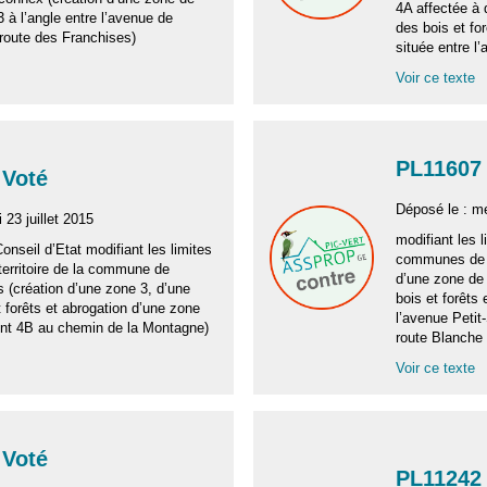
4A affectée à 
à l’angle entre l’avenue de
des bois et fo
 route des Franchises)
située entre l
Voir ce texte
PL11607 
 Voté
Déposé le : me
 23 juillet 2015
modifiant les l
Conseil d’Etat modifiant les limites
communes de C
territoire de la commune de
d’une zone de
 (création d’une zone 3, d’une
bois et forêts
 forêts et abrogation d’une zone
l’avenue Petit
nt 4B au chemin de la Montagne)
route Blanche 
Voir ce texte
 Voté
PL11242 