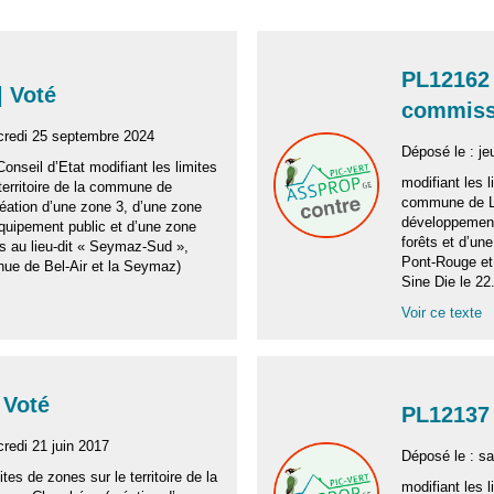
PL12162 
| Voté
commis
credi 25 septembre 2024
Déposé le : jeu
Conseil d’Etat modifiant les limites
modifiant les l
territoire de la commune de
commune de La
éation d’une zone 3, d’une zone
développement
équipement public et d’une zone
forêts et d’un
ts au lieu-dit « Seymaz-Sud »,
Pont-Rouge et
enue de Bel-Air et la Seymaz)
Sine Die le 22
Voir ce texte
 Voté
PL12137 
redi 21 juin 2017
Déposé le : sa
ites de zones sur le territoire de la
modifiant les l