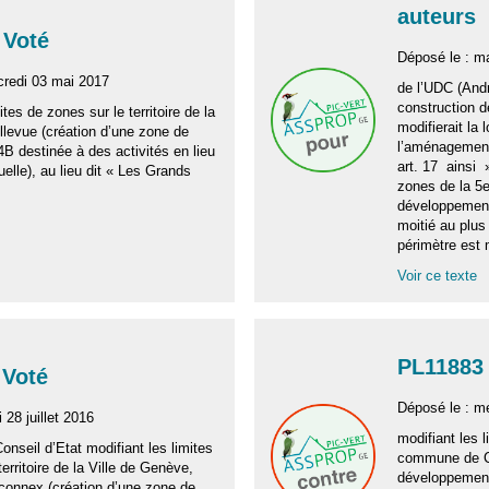
auteurs
 Voté
Déposé le : ma
credi 03 mai 2017
de l’UDC (Andr
construction d
ites de zones sur le territoire de la
modifierait la l
evue (création d’une zone de
l’aménagement 
B destinée à des activités en lieu
art. 17 ainsi 
uelle), au lieu dit « Les Grands
zones de la 5
développement
moitié au plus
périmètre est
Voir ce texte
PL11883
 Voté
Déposé le : me
 28 juillet 2016
modifiant les l
Conseil d’Etat modifiant les limites
commune de Ch
erritoire de la Ville de Genève,
développement
aconnex (création d’une zone de