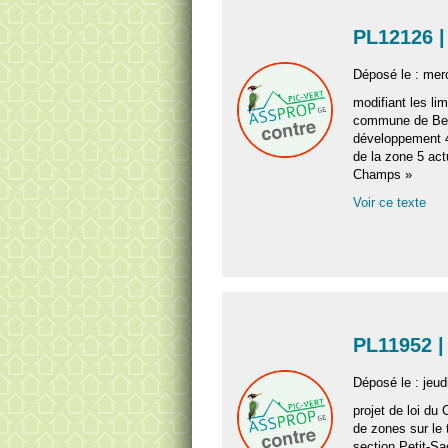
PL12126 |
Déposé le : mer
modifiant les lim
commune de Bell
développement 4
de la zone 5 act
Champs »
Voir ce texte
PL11952 |
Déposé le : jeudi
projet de loi du 
de zones sur le t
section Petit-S