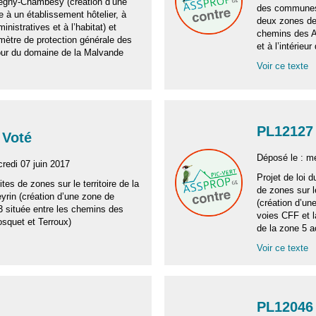
gny-Chambésy (création d’une
des communes 
 à un établissement hôtelier, à
deux zones de
inistratives et à l’habitat) et
chemins des Ai
imètre de protection générale des
et à l’intérieu
tour du domaine de la Malvande
Voir ce texte
PL12127 
 Voté
Déposé le : m
redi 07 juin 2017
Projet de loi d
ites de zones sur le territoire de la
de zones sur l
in (création d’une zone de
(création d’un
 située entre les chemins des
voies CFF et la
osquet et Terroux)
de la zone 5 a
Voir ce texte
PL12046 