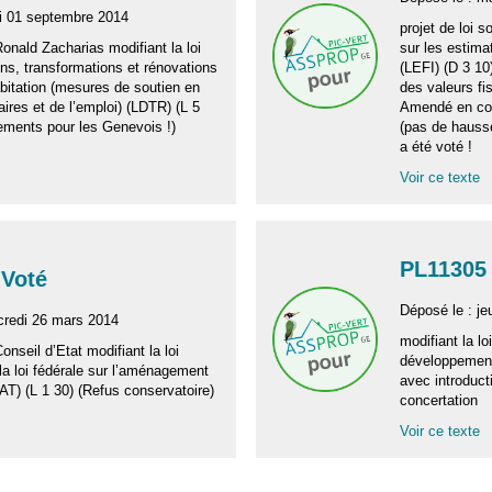
di 01 septembre 2014
projet de loi 
Ronald Zacharias modifiant la loi
sur les estima
ons, transformations et rénovations
(LEFI) (D 3 1
bitation (mesures de soutien en
des valeurs fi
aires et de l’emploi) (LDTR) (L 5
Amendé en com
ements pour les Genevois !)
(pas de hauss
a été voté !
Voir ce texte
PL11305 
 Voté
Déposé le : je
credi 26 mars 2014
modifiant la l
Conseil d’Etat modifiant la loi
développemen
 la loi fédérale sur l’aménagement
avec introduct
LAT) (L 1 30) (Refus conservatoire)
concertation
Voir ce texte