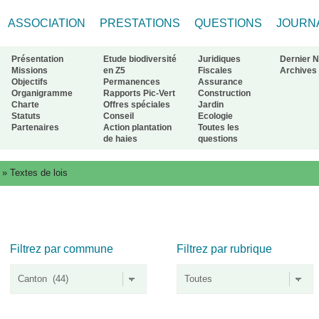
ASSOCIATION
PRESTATIONS
QUESTIONS
JOURN
Présentation
Etude biodiversité
Juridiques
Dernier 
Missions
en Z5
Fiscales
Archives
Objectifs
Permanences
Assurance
Organigramme
Rapports Pic-Vert
Construction
ur à l'accueil
Charte
Offres spéciales
Jardin
Statuts
Conseil
Ecologie
Partenaires
Action plantation
Toutes les
de haies
questions
»
Textes de lois
Filtrez par commune
Filtrez par rubrique