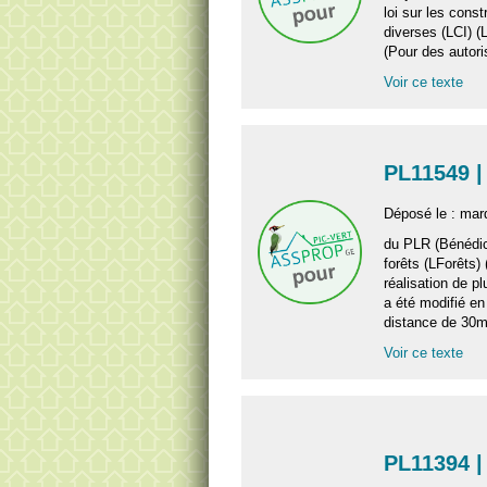
loi sur les const
diverses (LCI) (
(Pour des autori
Voir ce texte
PL11549 |
Déposé le : mar
du PLR (Bénédict
forêts (LForêts)
réalisation de p
a été modifié e
distance de 30
Voir ce texte
PL11394 |