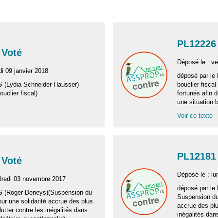
PL12226 
 Voté
Déposé le : v
i 09 janvier 2018
déposé par le
S (Lydia Schneider-Hausser)
bouclier fisca
uclier fiscal)
fortunés afin d
une situation 
Voir ce texte
PL12181 
 Voté
Déposé le : l
dredi 03 novembre 2017
déposé par le
S (Roger Deneys)(Suspension du
Suspension du 
pour une solidarité accrue des plus
accrue des plus
lutter contre les inégalités dans
inégalités dan