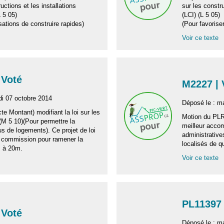
ructions et les installations
sur les constru
L 5 05)
(LCI) (L 5 05)
sations de construire rapides)
(Pour favoriser
Voir ce texte
 Voté
M2227 |
di 07 octobre 2014
Déposé le : m
e Montant) modifiant la loi sur les
Motion du PLR
 (M 5 10)(Pour permettre la
meilleur acco
lus de logements). Ce projet de loi
administrative
n commission pour ramener la
localisés de q
m à 20m.
Voir ce texte
PL11397 
 Voté
Déposé le : ma