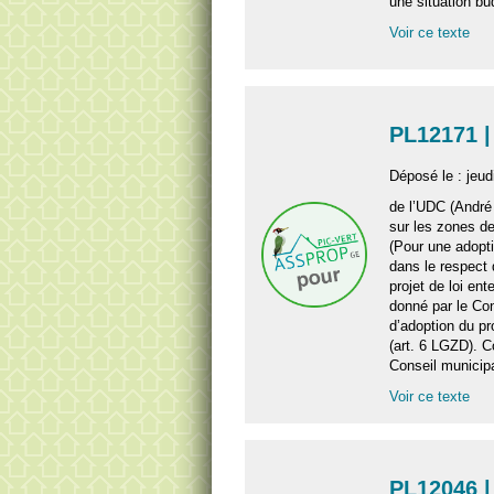
une situation bu
Voir ce texte
PL12171 |
Déposé le : jeud
de l’UDC (André 
sur les zones d
(Pour une adopti
dans le respect
projet de loi ent
donné par le Con
d’adoption du pro
(art. 6 LGZD). C
Conseil municipa
Voir ce texte
PL12046 |