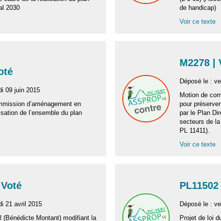
al 2030
de handicap)
Voir ce texte
M2278 |
Voté
Déposé le : v
i 09 juin 2015
Motion de com
ommission d’aménagement en
pour préserver
lisation de l’ensemble du plan
par le Plan Di
secteurs de la
PL 11411).
Voir ce texte
 Voté
PL11502 
i 21 avril 2015
Déposé le : v
R (Bénédicte Montant) modifiant la
Projet de loi d