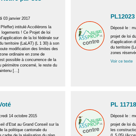
PL12023 
i 03 janvier 2017
Pfeffer) intitulé Accélérons la
Déposé le : m
 logements ! Ce Projet de loi
projet de loi d
 d’application de la loi fédérale sur
d’application 
 territoire (LaLAT) (L 1 30) à son
du territoire (
toute modification des limites des
zones réservé
zone ordinaire en zone de
st possible à concurrence de la
Voir ce texte
u périmètre concerné, le reste du
aintenu […]
Voté
PL 11718
credi 14 octobre 2015
Déposé le : m
il d’Etat au Grand Conseil sur la
projet de loi d
 la politique cantonale du
les constructio
 cadre de la réalisation du plan
(L 5 05) (Acce