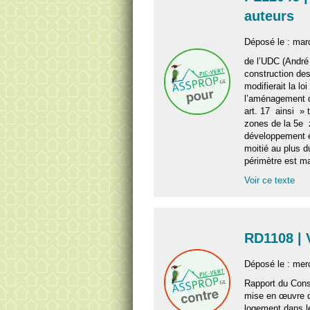
auteurs
Déposé le : mard
de l’UDC (André 
construction des
modifierait la loi
l’aménagement du
art. 17 ainsi » 
zones de la 5e 
développement e
moitié au plus d
périmètre est m
Voir ce texte
RD1108 | 
Déposé le : mer
Rapport du Conse
mise en œuvre de
logement dans le