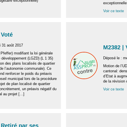
dgétaire exceptionnelle)
exceptionnelle
Voir ce texte
 Voté
i 31 août 2017
M2382 |
Pfeffer) modifiant la loi générale
Déposé le : m
e développement (LGZD) (L 1 35)
on des plans localisés de quartier
Motion de l’UD
 de l’autonomie communale). Ce
cantonal: densi
end renforcer le poids du préavis
d’Etat à augme
seil municipal lors de la procédure
de la révision
jet de plan localisé de quartier
oncrètement, un préavis négatif du
Voir ce texte
l au projet […]
 Retiré par ses